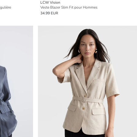
LCW Vision
gulière
Veste Blazer Slim Fit pour Hommes
34.99 EUR