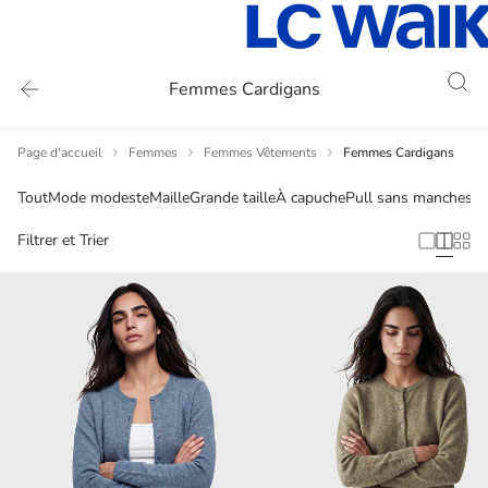
Femmes Cardigans
Page d'accueil
Femmes
Femmes Vêtements
Femmes Cardigans
Tout
Mode modeste
Maille
Grande taille
À capuche
Pull sans manches
Filtrer et Trier