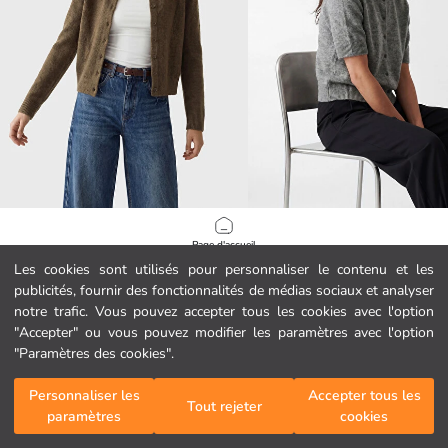
LCW Vision
LCW Vision
Page d'accueil
Cardigan en maille à col rond pour femme
Cardigan en maille à col rond pour
Les cookies sont utilisés pour personnaliser le contenu et les
12.99 EUR
12.99 EUR
publicités, fournir des fonctionnalités de médias sociaux et analyser
Catégories
notre trafic. Vous pouvez accepter tous les cookies avec l'option
"Accepter" ou vous pouvez modifier les paramètres avec l'option
Mon panier
1
/
186
"Paramètres des cookies".
Personnaliser les
Accepter tous les
Tout rejeter
paramètres
cookies