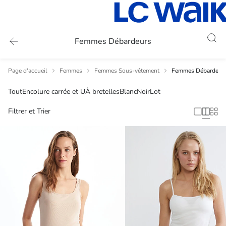
Femmes Débardeurs
Page d'accueil
Femmes
Femmes Sous-vêtement
Femmes Débardeur
Tout
Encolure carrée et U
À bretelles
Blanc
Noir
Lot
Filtrer et Trier