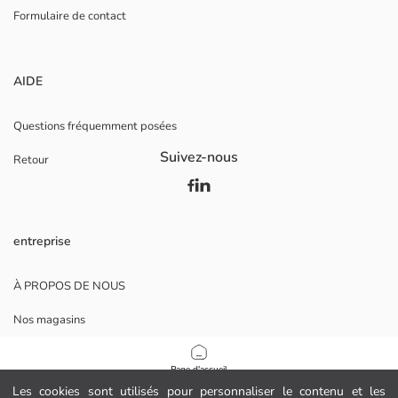
Formulaire de contact
AIDE
Questions fréquemment posées
Suivez-nous
Retour
entreprise
À PROPOS DE NOUS
Nos magasins
Opportunités de carrière
Page d'accueil
Soutien aux entreprises
Les cookies sont utilisés pour personnaliser le contenu et les