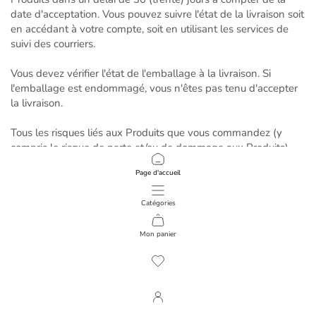
date d'acceptation. Vous pouvez suivre l'état de la livraison soit
en accédant à votre compte, soit en utilisant les services de
suivi des courriers.
Vous devez vérifier l'état de l'emballage à la livraison. Si
l'emballage est endommagé, vous n'êtes pas tenu d'accepter
la livraison.
Tous les risques liés aux Produits que vous commandez (y
compris le risque de perte et/ou de dommage aux Produits)
vous seront transférés lorsque vous ou un tiers désigné,
Page d'accueil
chargé ou autorisé par vous prendra physiquement possession
du Produit à la livraison. La propriété du produit ne vous sera
Catégories
pas transférée tant que nous n'aurons pas reçu le paiement
intégral.
Mon panier
Nous ne serons en aucun cas responsables du retard ou du
défaut de livraison des Produits si le retard ou le défaut est
causé en tout ou en partie par des circonstances
indépendantes de notre volonté.