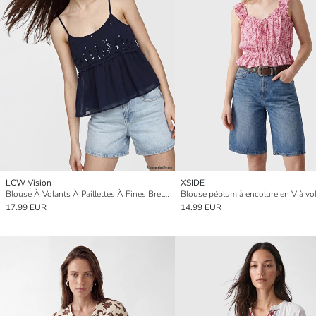
LCW Vision
XSIDE
Blouse À Volants À Paillettes À Fines Bretelles À Encolure En U
Blouse péplum à encolure en V à vo
17.99 EUR
14.99 EUR