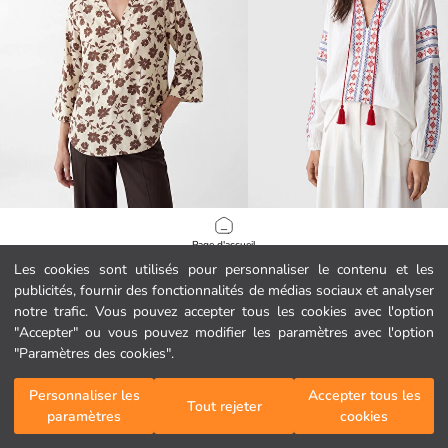
LCW Grace
LCW EVERYDAY
Page d'accueil
Blouse Florale Encolure en V
Blouse à col lavallière à pampilles b
Les cookies sont utilisés pour personnaliser le contenu et les
11.99 EUR
22.99 EUR
publicités, fournir des fonctionnalités de médias sociaux et analyser
Catégories
notre trafic. Vous pouvez accepter tous les cookies avec l'option
"Accepter" ou vous pouvez modifier les paramètres avec l'option
Mon panier
1
/
632
"Paramètres des cookies".
Personnaliser les
Accepter tous les
Tout rejeter
paramètres
cookies