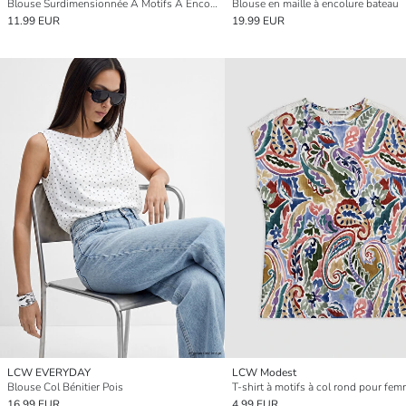
Blouse Surdimensionnée À Motifs À Encolure En V
Blouse en maille à encolure bateau
11.99 EUR
19.99 EUR
LCW EVERYDAY
LCW Modest
Blouse Col Bénitier Pois
T-shirt à motifs à col rond pour fe
16.99 EUR
4.99 EUR