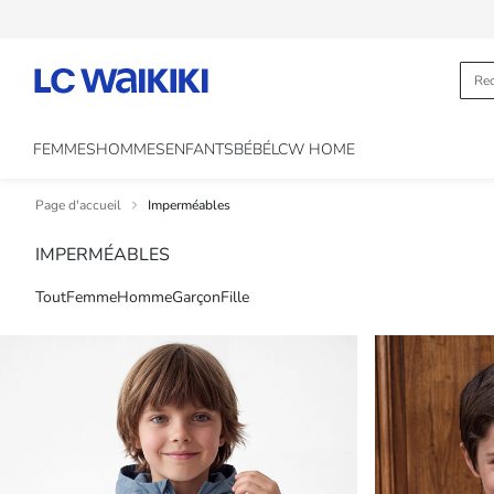
FEMMES
HOMMES
ENFANTS
BÉBÉ
LCW HOME
Page d'accueil
Imperméables
IMPERMÉABLES
Tout
Femme
Homme
Garçon
Fille