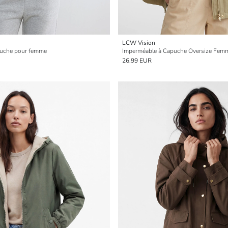
LCW Vision
puche pour femme
Imperméable à Capuche Oversize Fem
26.99 EUR