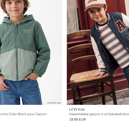
LCW Kids
uche Color Block pour Garçon
Imperméable garçon à col baseball bro
19.99 EUR