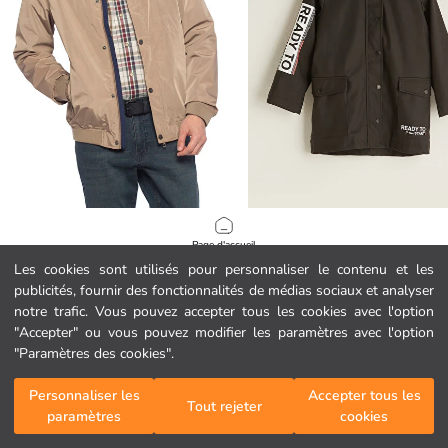
LCWAIKIKI Classic
LCW Kids
Page d'accueil
Veste Homme Coupe Régulière
Imperméable Imprimé à Capuche pou
Les cookies sont utilisés pour personnaliser le contenu et les
39.95 EUR
26.99 EUR
publicités, fournir des fonctionnalités de médias sociaux et analyser
Catégories
notre trafic. Vous pouvez accepter tous les cookies avec l'option
"Accepter" ou vous pouvez modifier les paramètres avec l'option
Mon panier
1
/
70
"Paramètres des cookies".
Personnaliser les
Accepter tous les
Tout rejeter
paramètres
cookies