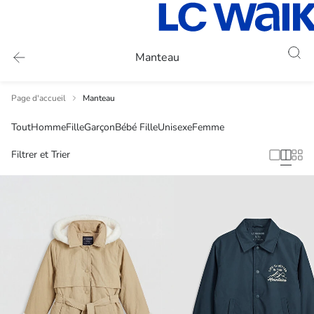
Manteau
Page d'accueil
Manteau
Tout
Homme
Fille
Garçon
Bébé Fille
Unisexe
Femme
Filtrer et Trier