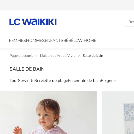
FEMMES
HOMMES
ENFANTS
BÉBÉ
LCW HOME
Page d'accueil
Maison et Art de Vivre
Salle de bain
SALLE DE BAIN
Tout
Serviette
Serviette de plage
Ensemble de bain
Peignoir