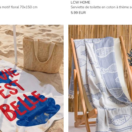
LCW HOME
 à motif floral 70x150 cm
Serviette de toilette en coton à thème
5.99 EUR