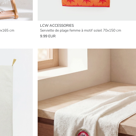
LCW ACCESSORIES
90x165 cm
Serviette de plage femme à motif soleil 70x150 cm
9.99 EUR