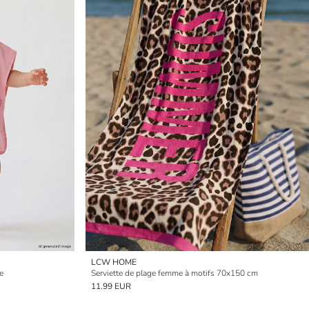
LCW HOME
e
Serviette de plage femme à motifs 70x150 cm
11.99 EUR