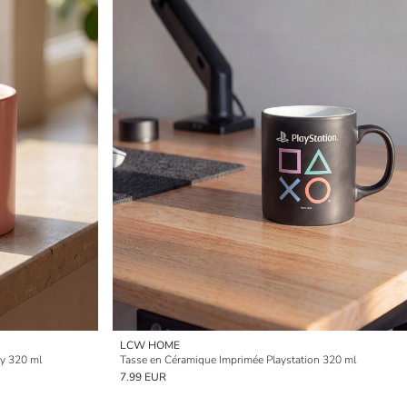
LCW HOME
ty 320 ml
Tasse en Céramique Imprimée Playstation 320 ml
7.99 EUR