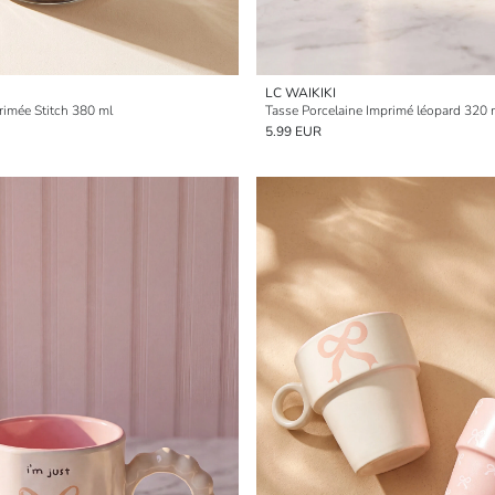
LC WAIKIKI
rimée Stitch 380 ml
Tasse Porcelaine Imprimé léopard 320 
5.99 EUR