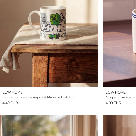
LCW HOME
LCW HOME
Mug en porcelaine imprimé Minecraft 240 ml
Mug en Porcelaine
4.49 EUR
4.99 EUR