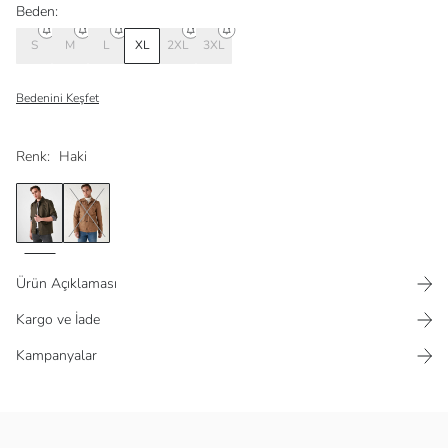
Beden:
S
M
L
XL
2XL
3XL
Bedenini Keşfet
Renk:
Haki
Ürün Açıklaması
Kargo ve İade
Kampanyalar
Yanları çıtçıt kapamalı cepli