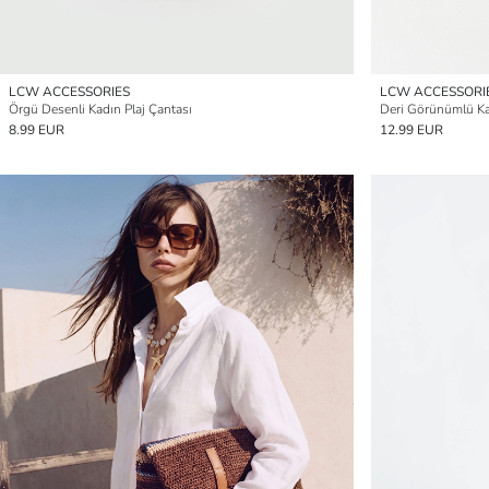
LCW ACCESSORIES
LCW ACCESSORI
Örgü Desenli Kadın Plaj Çantası
Deri Görünümlü K
8.99 EUR
12.99 EUR