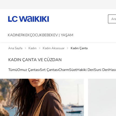
KADIN
ERKEK
ÇOCUK
BEBEK
EV | YAŞAM
Ana Sayfa
Kadın
Kadın Aksesuar
Kadın Çanta
KADIN ÇANTA VE CÜZDAN
Tümü
Omuz Çantası
Sırt Çantası
Charm
Süet
Hakiki Deri
Suni Deri
Hası