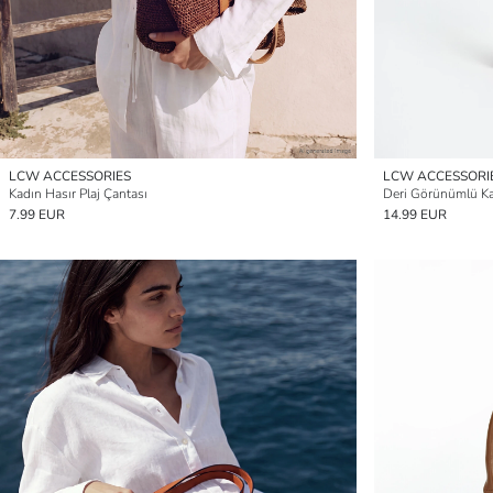
LCW ACCESSORIES
LCW ACCESSORI
Kadın Hasır Plaj Çantası
Deri Görünümlü K
7.99 EUR
14.99 EUR