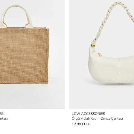
ES
LCW ACCESSORIES
ntası
Örgü Askılı Kadın Omuz Çantası
12.99 EUR