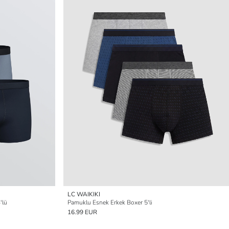
LC WAIKIKI
'lü
Pamuklu Esnek Erkek Boxer 5'li
16.99 EUR