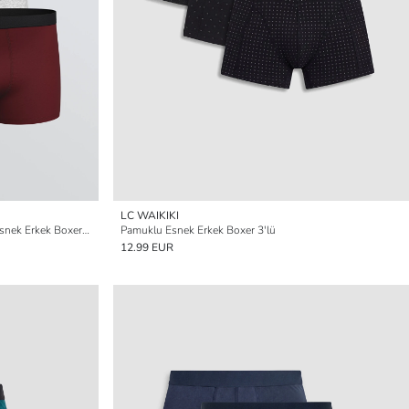
LC WAIKIKI
Büyük Beden Standart Kalıp Pamuklu Esnek Erkek Boxer 3'lü
Pamuklu Esnek Erkek Boxer 3'lü
12.99 EUR