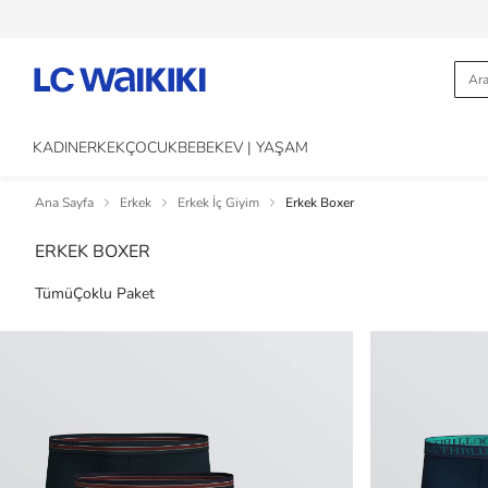
KADIN
ERKEK
ÇOCUK
BEBEK
EV | YAŞAM
Ana Sayfa
Erkek
Erkek İç Giyim
Erkek Boxer
ERKEK BOXER
Tümü
Çoklu Paket