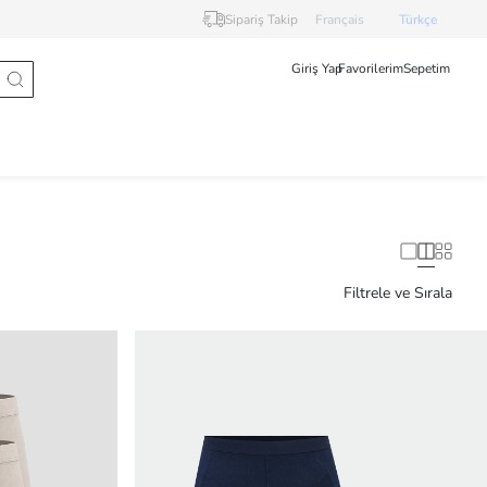
Sipariş Takip
Français
Türkçe
Giriş Yap
Favorilerim
Sepetim
Filtrele ve Sırala