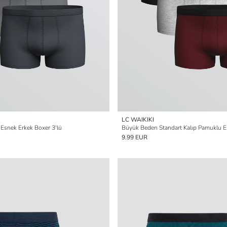
LC WAIKIKI
Esnek Erkek Boxer 3'lü
9.99 EUR