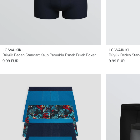
LC WAIKIKI
LC WAIKIKI
Büyük Beden Standart Kalıp Pamuklu Esnek Erkek Boxer 3'lü
9.99 EUR
9.99 EUR