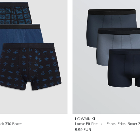
LC WAIKIKI
ek 3'lü Boxer
Loose Fit Pamuklu Esnek Erkek Boxer 3
9.99 EUR