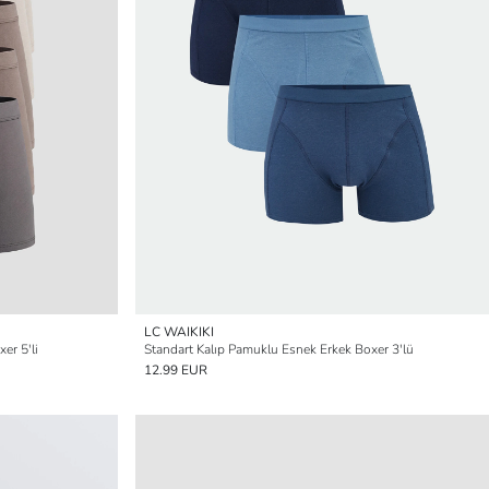
LC WAIKIKI
er 5'li
Standart Kalıp Pamuklu Esnek Erkek Boxer 3'lü
12.99 EUR