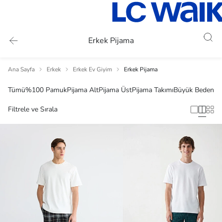
Erkek Pijama
Ana Sayfa
Erkek
Erkek Ev Giyim
Erkek Pijama
Tümü
%100 Pamuk
Pijama Alt
Pijama Üst
Pijama Takımı
Büyük Beden
Filtrele ve Sırala