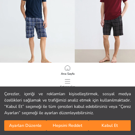
LC WAIKIKI
LC WAIKIKI
Ana Sayfa
Standart Kalıp Erkek Şortlu Pijama Takımı
14.99 EUR
14.99 EUR
Kategoriler
Çerezler, içeriği ve reklamları kişiselleştirmek, sosyal medya
özellikleri sağlamak ve trafiğimizi analiz etmek için kullanılmaktadır.
Sepetim
1
/
125
“Kabul Et” seçeneği ile tüm çerezleri kabul edebilirsiniz veya “Çerez
Ayarları” seçeneği ile ayarları düzenleyebilirsiniz.
Ayarları Düzenle
Hepsini Reddet
Kabul Et