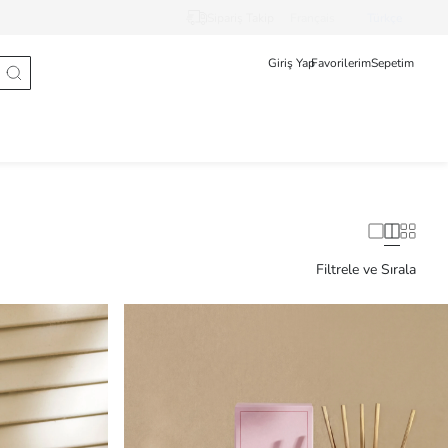
Sipariş Takip
Français
Türkçe
Giriş Yap
Favorilerim
Sepetim
Filtrele ve Sırala