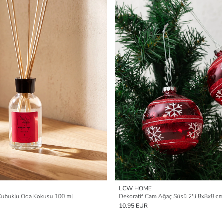
LCW HOME
ubuklu Oda Kokusu 100 ml
Dekoratif Cam Ağaç Süsü 2'li 8x8x8 c
10.95 EUR