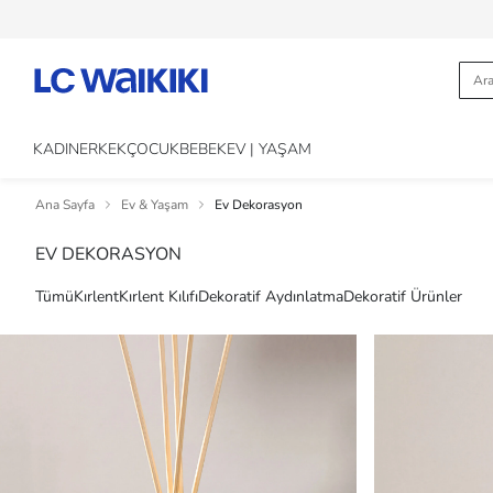
KADIN
ERKEK
ÇOCUK
BEBEK
EV | YAŞAM
Ana Sayfa
Ev & Yaşam
Ev Dekorasyon
EV DEKORASYON
Tümü
Kırlent
Kırlent Kılıfı
Dekoratif Aydınlatma
Dekoratif Ürünler