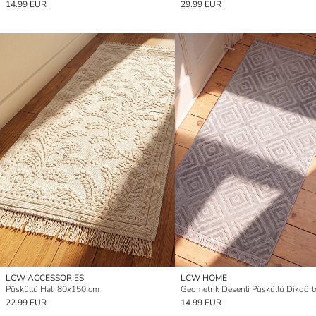
14.99 EUR
29.99 EUR
LCW ACCESSORIES
LCW HOME
Püsküllü Halı 80x150 cm
22.99 EUR
14.99 EUR