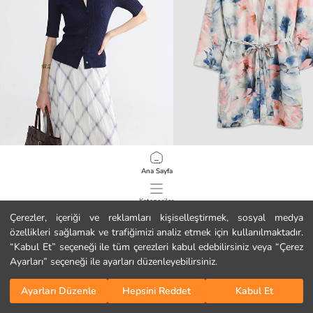
LCW EVERYDAY
LCWAIKIKI Classic
Ana Sayfa
Polo Yaka Kadın Triko Hırka
Şal Yaka Desenli Kadın Kimono
14.99 EUR
16.99 EUR
Kategoriler
Çerezler, içeriği ve reklamları kişiselleştirmek, sosyal medya
özellikleri sağlamak ve trafiğimizi analiz etmek için kullanılmaktadır.
Sepetim
1
/
454
“Kabul Et” seçeneği ile tüm çerezleri kabul edebilirsiniz veya “Çerez
Ayarları” seçeneği ile ayarları düzenleyebilirsiniz.
Ayarları Düzenle
Hepsini Reddet
Kabul Et