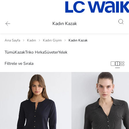
Kadın Kazak
Ana Sayfa
Kadın
Kadın Giyim
Kadın Kazak
Tümü
Kazak
Triko Hırka
Süveter
Yelek
Filtrele ve Sırala