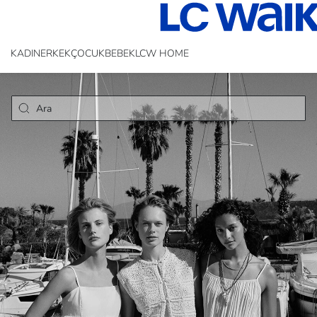
KADIN
ERKEK
ÇOCUK
BEBEK
LCW HOME