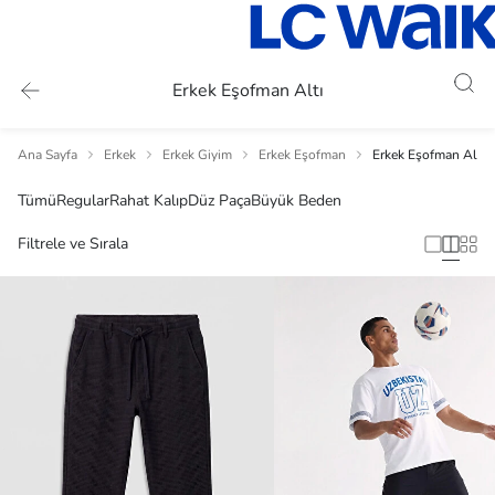
Erkek Eşofman Altı
Ana Sayfa
Erkek
Erkek Giyim
Erkek Eşofman
Erkek Eşofman Altı
Tümü
Regular
Rahat Kalıp
Düz Paça
Büyük Beden
Filtrele ve Sırala