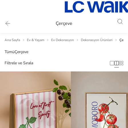
Çerçeve
Ana Sayfa
Ev & Yaşam
Ev Dekorasyon
Dekorasyon Ürünleri
Çerçe
Tümü
Çerçeve
Filtrele ve Sırala