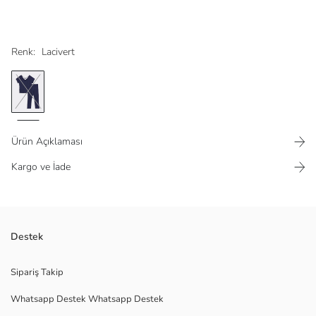
Renk:
Lacivert
Ürün Açıklaması
Kargo ve İade
Viskon esnek kumaştan
Destek
Beli lastikli
Çapraz biye detaylı
Sipariş Takip
Whatsapp Destek Whatsapp Destek