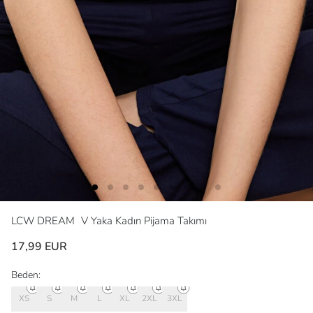
LCW DREAM
V Yaka Kadın Pijama Takımı
17,99 EUR
Beden:
XS
S
M
L
XL
2XL
3XL