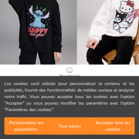
LCW Kids
LCW Kids
Page d'accueil
Sweat-shirt Épais Imprimé Stitch Thème de Noël pour Filles
Les cookies sont utilisés pour personnaliser le contenu et les
14.99 EUR
12.99 EUR
publicités, fournir des fonctionnalités de médias sociaux et analyser
Catégories
notre trafic. Vous pouvez accepter tous les cookies avec l'option
"Accepter" ou vous pouvez modifier les paramètres avec l'option
Mon panier
1
/
97
"Paramètres des cookies".
Personnaliser les
Accepter tous les
Tout rejeter
paramètres
cookies