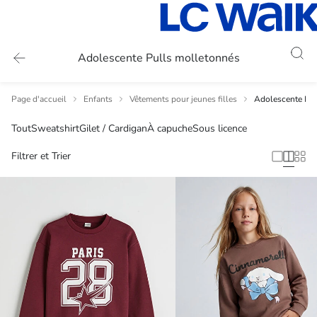
Adolescente Pulls molletonnés
Page d'accueil
Enfants
Vêtements pour jeunes filles
Adolescente Pul
Tout
Sweatshirt
Gilet / Cardigan
À capuche
Sous licence
Filtrer et Trier