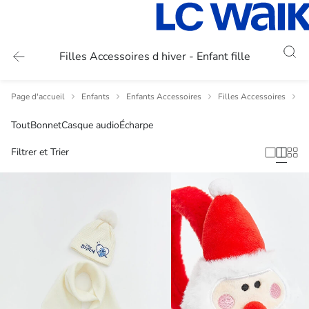
Filles Accessoires d hiver - Enfant fille
Page d'accueil
Enfants
Enfants Accessoires
Filles Accessoires
Fi
Tout
Bonnet
Casque audio
Écharpe
Filtrer et Trier