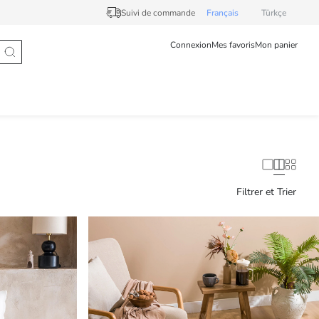
Suivi de commande
Français
Türkçe
Connexion
Mes favoris
Mon panier
Filtrer et Trier