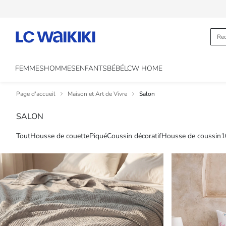
FEMMES
HOMMES
ENFANTS
BÉBÉ
LCW HOME
Page d'accueil
Maison et Art de Vivre
Salon
SALON
Tout
Housse de couette
Piqué
Coussin décoratif
Housse de coussin
1