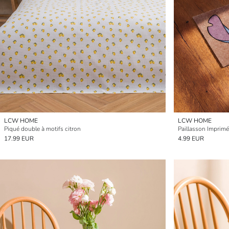
LCW HOME
LCW HOME
Piqué double à motifs citron
Paillasson Imprim
17.99 EUR
4.99 EUR