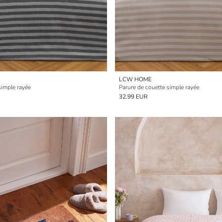
LCW HOME
simple rayée
Parure de couette simple rayée
32.99 EUR