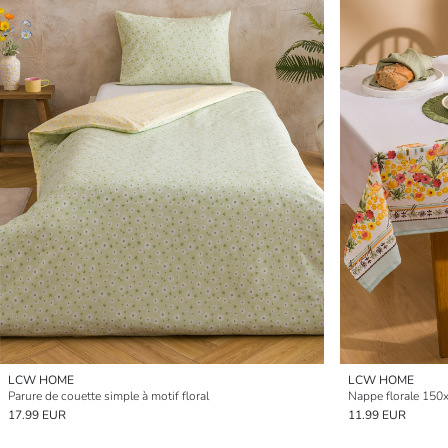
LCW HOME
LCW HOME
Parure de couette simple à motif floral
Nappe florale 150
17.99 EUR
11.99 EUR