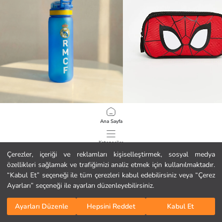
LCW JOY
LCW ACCESSORIES
Ana Sayfa
Real Madrid Baskılı Suluk 630 ml
Spider-Man Baskılı Erkek Çocuk Kal
10.99 EUR
5.99 EUR
Kategoriler
Çerezler, içeriği ve reklamları kişiselleştirmek, sosyal medya
özellikleri sağlamak ve trafiğimizi analiz etmek için kullanılmaktadır.
Sepetim
1
/
199
“Kabul Et” seçeneği ile tüm çerezleri kabul edebilirsiniz veya “Çerez
Ayarları” seçeneği ile ayarları düzenleyebilirsiniz.
Ayarları Düzenle
Hepsini Reddet
Kabul Et