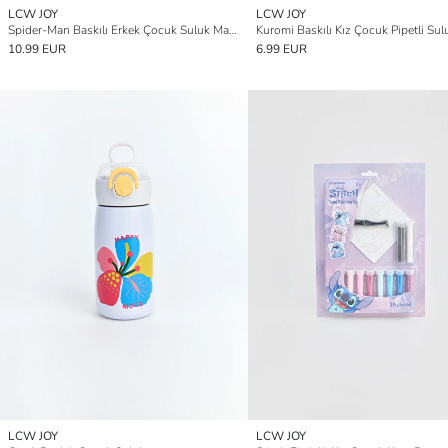
LCW JOY
LCW JOY
Spider-Man Baskılı Erkek Çocuk Suluk Matara
10.99 EUR
6.99 EUR
LCW JOY
LCW JOY