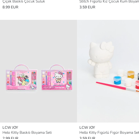
Çiçek Baskılı Çocuk Suluk
Stitch Figürlü Kız Çocuk Kum Boyam
8.99 EUR
3.59 EUR
LCW JOY
LCW JOY
Helo Kitty Baskılı Boyama Seti
Hello Kitty Figürlü Figür Boyama Set
2.99 EUR
3.59 EUR