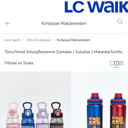
Kırtasiye Malzemeleri
Ana Sayfa
Ofis & Kırtasiye
Kırtasiye Malzemeleri
Tümü
Temel İhtiyaç
Beslenme Çantaları | Suluklar | Mataralar
Sınıfta Y
Filtrele ve Sırala