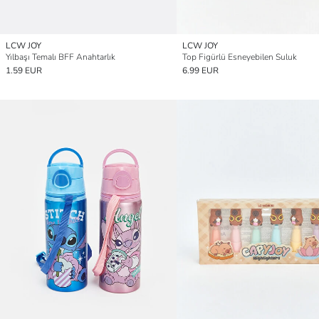
LCW JOY
LCW JOY
Yılbaşı Temalı BFF Anahtarlık
Top Figürlü Esneyebilen Suluk
1.59 EUR
6.99 EUR