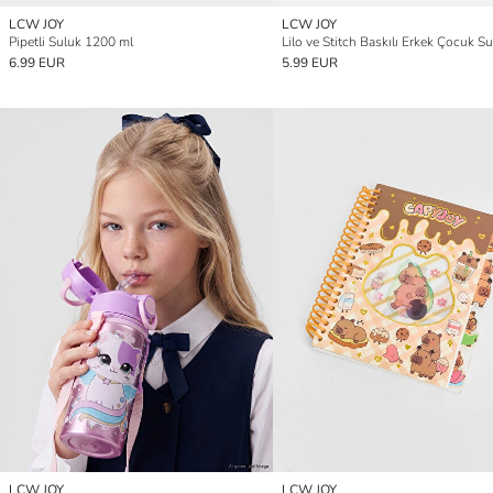
LCW JOY
LCW JOY
Pipetli Suluk 1200 ml
Lilo ve Stitch Baskılı Erkek Çocuk S
6.99 EUR
5.99 EUR
LCW JOY
LCW JOY