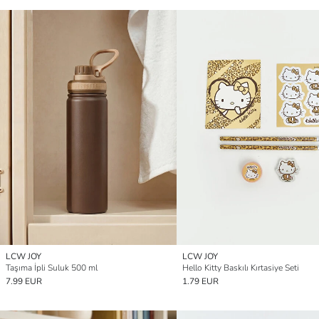
LCW JOY
LCW JOY
Taşıma İpli Suluk 500 ml
Hello Kitty Baskılı Kırtasiye Seti
7.99 EUR
1.79 EUR