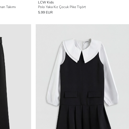
LCW Kids
fman Takımı
Polo Yaka Kız Çocuk Pike Tişört
5.99 EUR