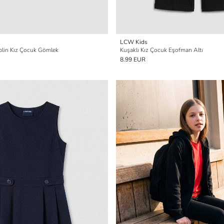
LCW Kids
Poplin Kız Çocuk Gömlek
Kuşaklı Kız Çocuk Eşofman Altı
8.99 EUR