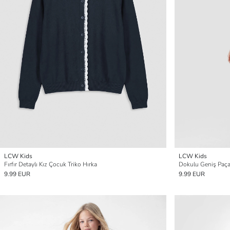
LCW Kids
LCW Kids
Fırfır Detaylı Kız Çocuk Triko Hırka
Dokulu Geniş Paça
9.99 EUR
9.99 EUR