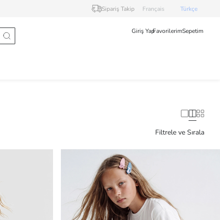
Sipariş Takip
Français
Türkçe
Giriş Yap
Favorilerim
Sepetim
Filtrele ve Sırala