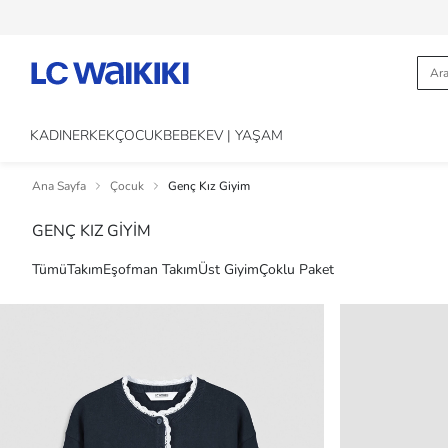
KADIN
ERKEK
ÇOCUK
BEBEK
EV | YAŞAM
Ana Sayfa
Çocuk
Genç Kız Giyim
GENÇ KIZ GİYİM
Tümü
Takım
Eşofman Takım
Üst Giyim
Çoklu Paket