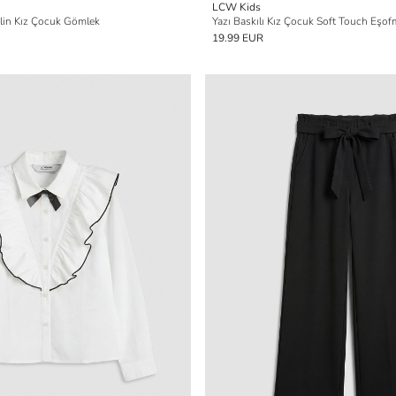
LCW Kids
plin Kız Çocuk Gömlek
Yazı Baskılı Kız Çocuk Soft Touch Eşo
19.99 EUR