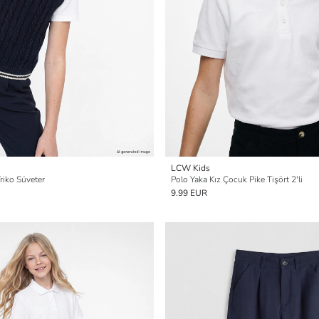
LCW Kids
riko Süveter
Polo Yaka Kız Çocuk Pike Tişört 2'li
9.99 EUR