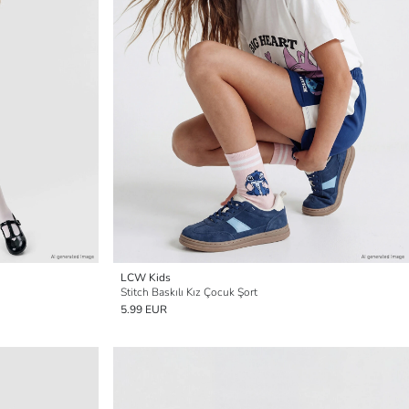
LCW Kids
Stitch Baskılı Kız Çocuk Şort
5.99 EUR