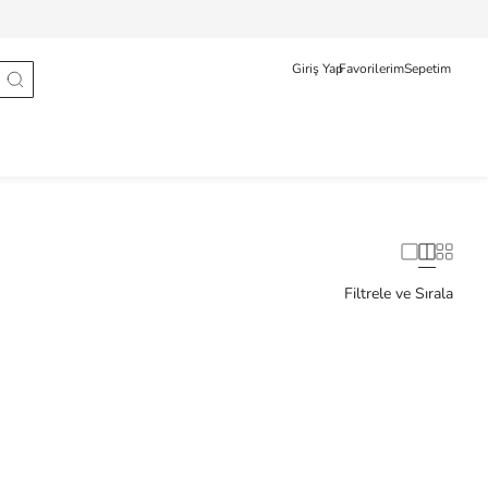
Sipariş Takip
Français
Türkçe
Giriş Yap
Favorilerim
Sepetim
Filtrele ve Sırala