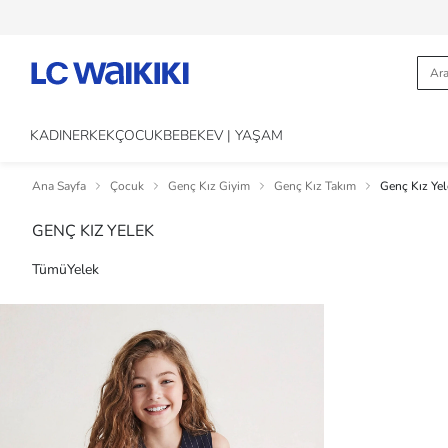
KADIN
ERKEK
ÇOCUK
BEBEK
EV | YAŞAM
Ana Sayfa
Çocuk
Genç Kız Giyim
Genç Kız Takım
Genç Kız Yel
GENÇ KIZ YELEK
Tümü
Yelek