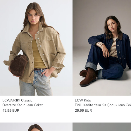
LCWAIKIKI Classic
LCW Kids
Oversize Kadın Jean Ceket
Fitilli Kadife Yaka Kız Çocuk Jean Ce
42.99 EUR
29.99 EUR