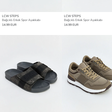
LCW STEPS
LCW STEPS
Bağcıklı Erkek Spor Ayakkabı
Bağcıklı Erkek Spor Ayakkabı
14.99 EUR
14.99 EUR