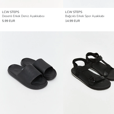
LCW STEPS
LCW STEPS
Desenli Erkek Deniz Ayakkabısı
Bağcıklı Erkek Spor Ayakkabı
5.99 EUR
14.99 EUR