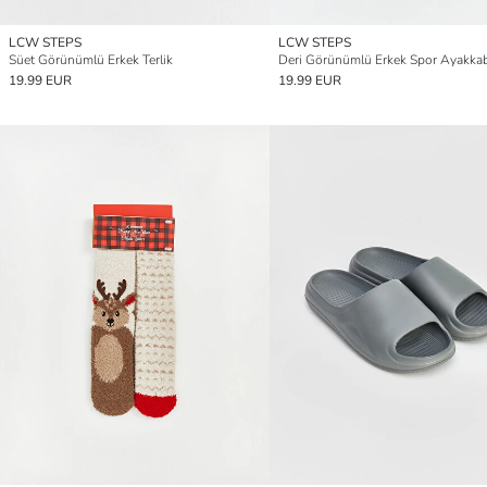
LCW STEPS
LCW STEPS
Süet Görünümlü Erkek Terlik
Deri Görünümlü Erkek Spor Ayakka
19.99 EUR
19.99 EUR