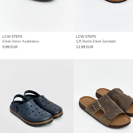
LCW STEPS
LCW STEPS
Erkek Deniz Ayakkabısı
Çift Bantlı Erkek Sandalet
5.99 EUR
12.99 EUR