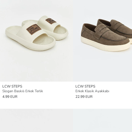
LCW STEPS
LCW STEPS
Slogan Baskılı Erkek Terlik
Erkek Klasik Ayakkabı
4.99 EUR
22.99 EUR