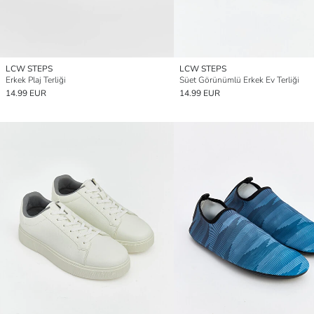
LCW STEPS
LCW STEPS
Erkek Plaj Terliği
Süet Görünümlü Erkek Ev Terliği
14.99 EUR
14.99 EUR