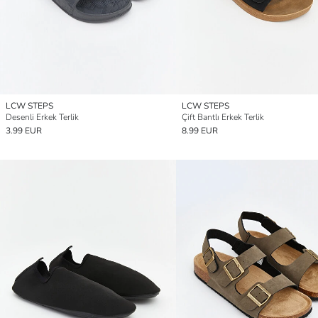
LCW STEPS
LCW STEPS
Desenli Erkek Terlik
Çift Bantlı Erkek Terlik
3.99 EUR
8.99 EUR