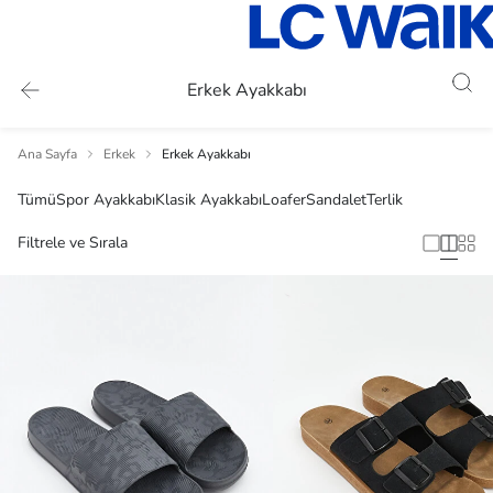
Erkek Ayakkabı
Ana Sayfa
Erkek
Erkek Ayakkabı
Tümü
Spor Ayakkabı
Klasik Ayakkabı
Loafer
Sandalet
Terlik
Filtrele ve Sırala