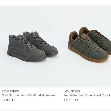
LCW STEPS
LCW STEPS
Süet Görünümlü İçi Kürklü Erkek Sneaker
Süet Görünümlü Erkek Klasik Ayakk
17.99 EUR
17.99 EUR