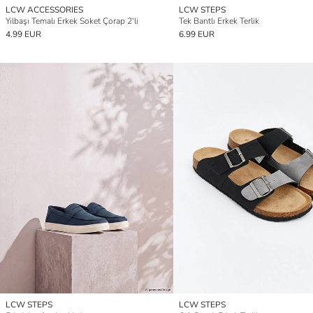
LCW ACCESSORIES
LCW STEPS
Yılbaşı Temalı Erkek Soket Çorap 2'li
Tek Bantlı Erkek Terlik
4.99 EUR
6.99 EUR
LCW STEPS
LCW STEPS