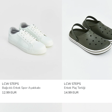
LCW STEPS
LCW STEPS
Bağcıklı Erkek Spor Ayakkabı
Erkek Plaj Terliği
12.99 EUR
14.99 EUR