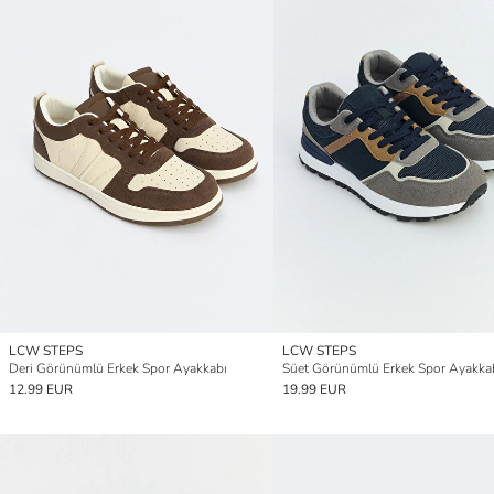
LCW STEPS
LCW STEPS
Deri Görünümlü Erkek Spor Ayakkabı
Süet Görünümlü Erkek Spor Ayakka
12.99 EUR
19.99 EUR