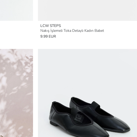
LCW STEPS
Nakış İşlemeli Toka Detaylı Kadın Babet
9.99 EUR