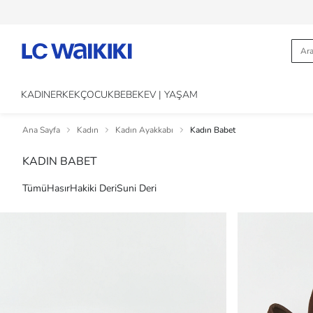
KADIN
ERKEK
ÇOCUK
BEBEK
EV | YAŞAM
Ana Sayfa
Kadın
Kadın Ayakkabı
Kadın Babet
KADIN BABET
Tümü
Hasır
Hakiki Deri
Suni Deri