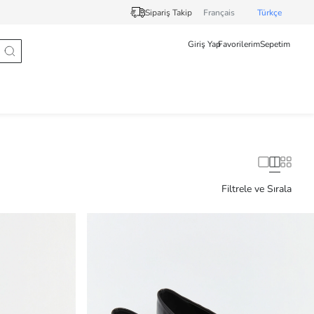
Sipariş Takip
Français
Türkçe
Giriş Yap
Favorilerim
Sepetim
Filtrele ve Sırala