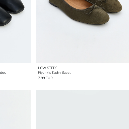
LCW STEPS
abet
Fiyonklu Kadın Babet
7.99 EUR