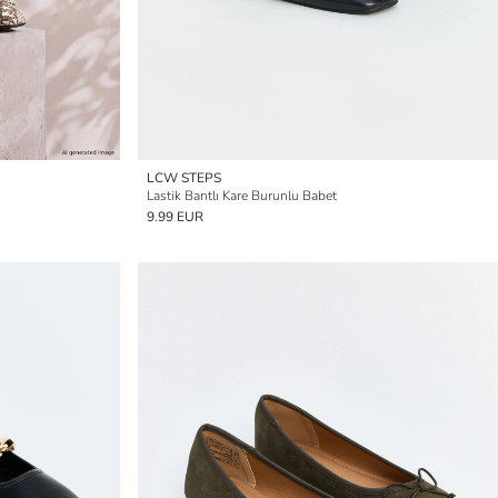
LCW STEPS
Lastik Bantlı Kare Burunlu Babet
9.99 EUR