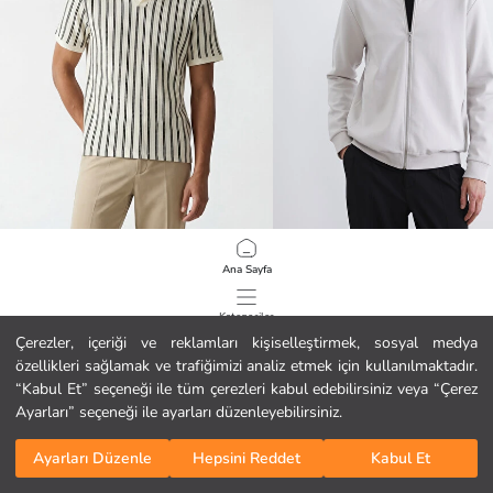
LCW Vision
SOUTHBLUE
Ana Sayfa
Polo Yaka Çizgili Triko Erkek Tişört
Standart Kalıp Erkek Fermuarlı Swea
10.99 EUR
19.99 EUR
Kategoriler
Çerezler, içeriği ve reklamları kişiselleştirmek, sosyal medya
özellikleri sağlamak ve trafiğimizi analiz etmek için kullanılmaktadır.
Sepetim
1
/
133
“Kabul Et” seçeneği ile tüm çerezleri kabul edebilirsiniz veya “Çerez
Ayarları” seçeneği ile ayarları düzenleyebilirsiniz.
Ayarları Düzenle
Hepsini Reddet
Kabul Et