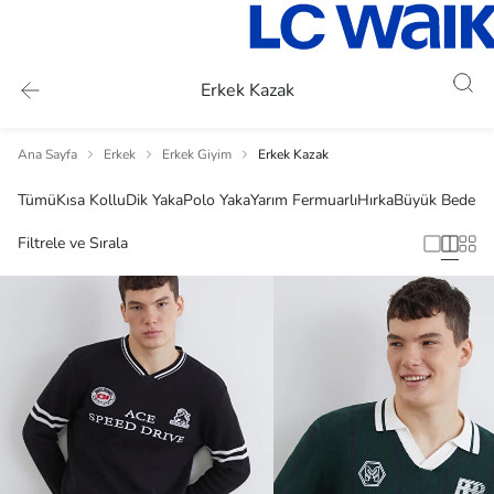
Erkek Kazak
Ana Sayfa
Erkek
Erkek Giyim
Erkek Kazak
Tümü
Kısa Kollu
Dik Yaka
Polo Yaka
Yarım Fermuarlı
Hırka
Büyük Beden
Filtrele ve Sırala