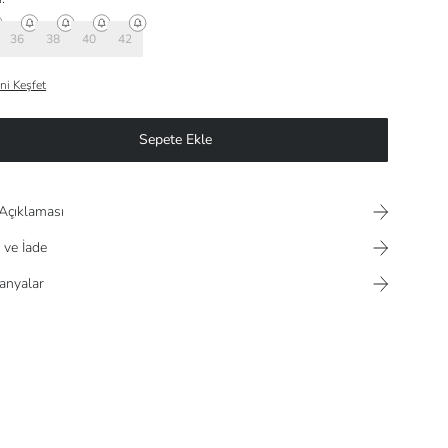
36
38
40
42
ni Keşfet
Sepete Ekle
Açıklaması
 ve İade
nyalar