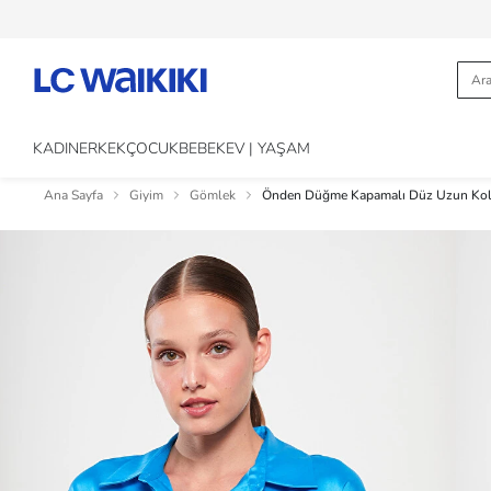
KADIN
ERKEK
ÇOCUK
BEBEK
EV | YAŞAM
Ana Sayfa
Giyim
Gömlek
Önden Düğme Kapamalı Düz Uzun Kol