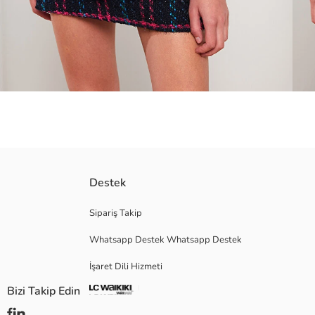
Manşetleri düğmeli
Destek
Sipariş Takip
Whatsapp Destek Whatsapp Destek
Ana Kumaş:
Menşei:
İşaret Dili Hizmeti
Satıcı:
Marka:
Bizi Takip Edin
Cinsiyet:
Kalıp: