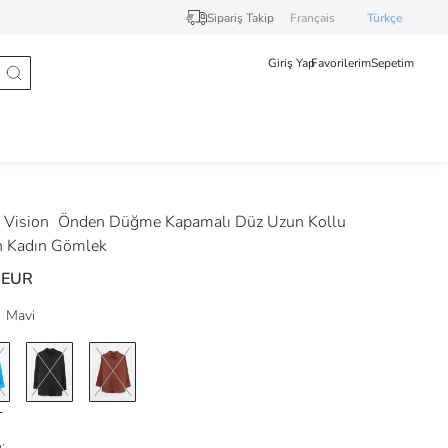
Sipariş Takip
Français
Türkçe
Giriş Yap
Favorilerim
Sepetim
Vision
Önden Düğme Kapamalı Düz Uzun Kollu
n Kadın Gömlek
 EUR
Mavi
: