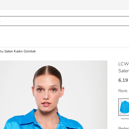
lu Saten Kadın Gömlek
LCW 
Sate
6,19
Renk:
Beden