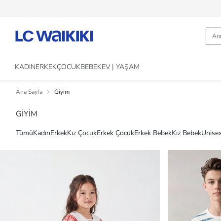
KADIN
ERKEK
ÇOCUK
BEBEK
EV | YAŞAM
Ana Sayfa
Giyim
GİYİM
Tümü
Kadın
Erkek
Kız Çocuk
Erkek Çocuk
Erkek Bebek
Kız Bebek
Unise