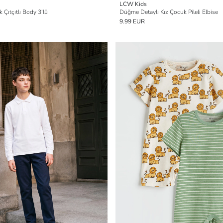
LCW Kids
 Çıtçıtlı Body 3'lü
Düğme Detaylı Kız Çocuk Pileli Elbise
9.99 EUR