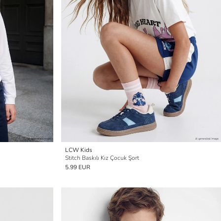
LCW Kids
Stitch Baskılı Kız Çocuk Şort
5.99 EUR