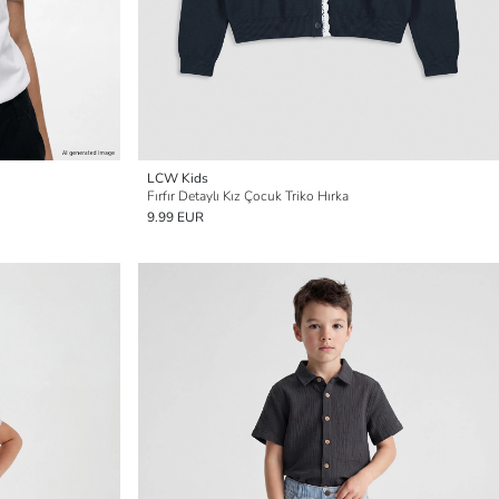
LCW Kids
Fırfır Detaylı Kız Çocuk Triko Hırka
9.99 EUR