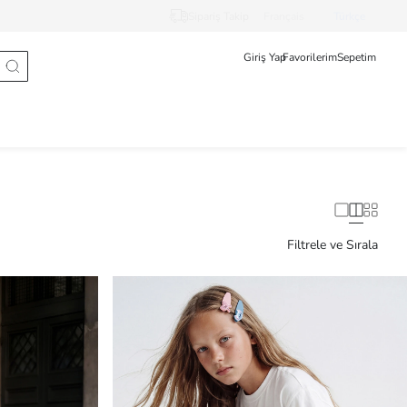
Sipariş Takip
Français
Türkçe
Giriş Yap
Favorilerim
Sepetim
Filtrele ve Sırala