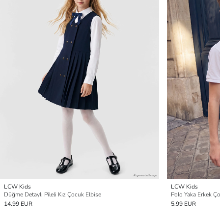
LCW Kids
LCW Kids
Düğme Detaylı Pileli Kız Çocuk Elbise
Polo Yaka Erkek Ço
14.99 EUR
5.99 EUR