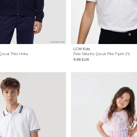
LCW Kids
 Çocuk Triko Hırka
Polo Yaka Kız Çocuk Pike Tişört 2'li
9.99 EUR