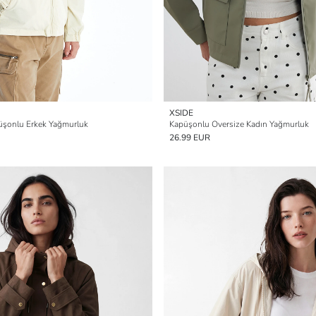
XSIDE
püşonlu Erkek Yağmurluk
Kapüşonlu Oversize Kadın Yağmurluk
26.99 EUR