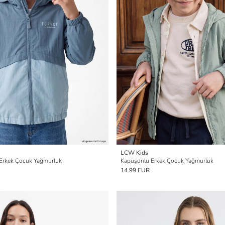
LCW Kids
 Erkek Çocuk Yağmurluk
Kapüşonlu Erkek Çocuk Yağmurluk
14.99 EUR