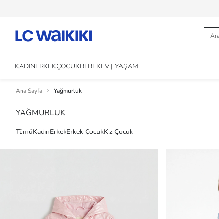
KADIN
ERKEK
ÇOCUK
BEBEK
EV | YAŞAM
Ana Sayfa
Yağmurluk
YAĞMURLUK
Tümü
Kadın
Erkek
Erkek Çocuk
Kız Çocuk