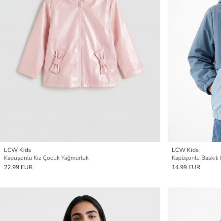
LCW Kids
LCW Kids
Kapüşonlu Kız Çocuk Yağmurluk
Kapüşonlu Baskılı
22.99 EUR
14.99 EUR