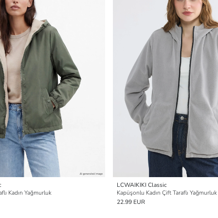
c
LCWAIKIKI Classic
aflı Kadın Yağmurluk
Kapüşonlu Kadın Çift Taraflı Yağmurluk
22.99 EUR