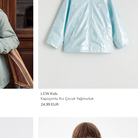
LCW Kids
Kapüşonlu Kız Çocuk Yağmurluk
24.99 EUR