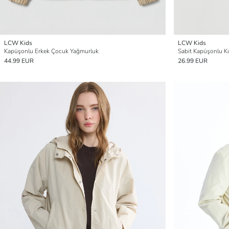
LCW Kids
LCW Kids
Kapüşonlu Erkek Çocuk Yağmurluk
Sabit Kapüşonlu K
44.99 EUR
26.99 EUR