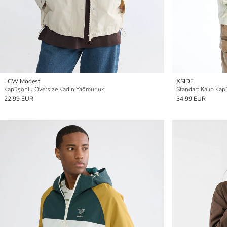
LCW Modest
XSIDE
Kapüşonlu Oversize Kadın Yağmurluk
Standart Kalıp Ka
22.99 EUR
34.99 EUR