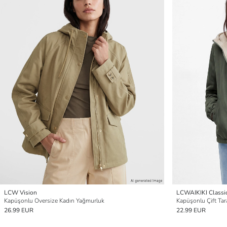
LCW Vision
LCWAIKIKI Classi
Kapüşonlu Oversize Kadın Yağmurluk
Kapüşonlu Çift Tar
26.99 EUR
22.99 EUR