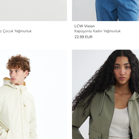
LCW Vision
ız Çocuk Yağmurluk
Kapüşonlu Kadın Yağmurluk
22.99 EUR