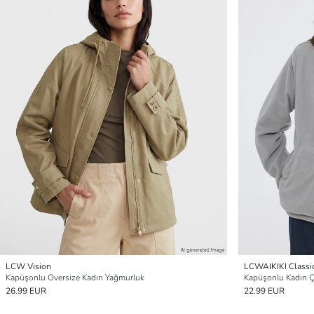
LCW Vision
LCWAIKIKI Classi
Kapüşonlu Oversize Kadın Yağmurluk
Kapüşonlu Kadın Çi
26.99 EUR
22.99 EUR