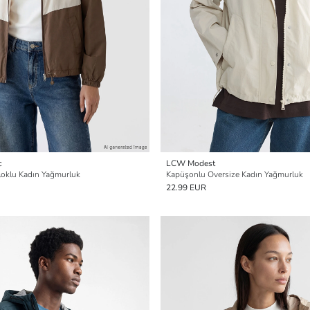
c
LCW Modest
oklu Kadın Yağmurluk
Kapüşonlu Oversize Kadın Yağmurluk
22.99 EUR