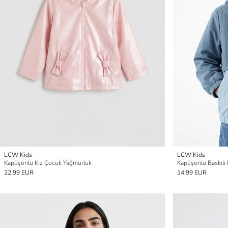
LCW Kids
LCW Kids
Kapüşonlu Kız Çocuk Yağmurluk
Kapüşonlu Baskılı
22.99 EUR
14.99 EUR