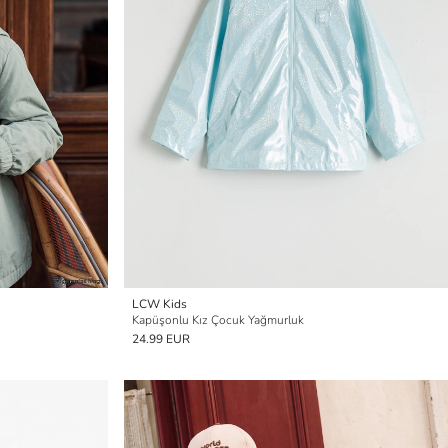
LCW Kids
Kapüşonlu Kız Çocuk Yağmurluk
24.99 EUR