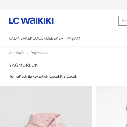
KADIN
ERKEK
ÇOCUK
BEBEK
EV | YAŞAM
Ana Sayfa
Yağmurluk
YAĞMURLUK
Tümü
Kadın
Erkek
Erkek Çocuk
Kız Çocuk