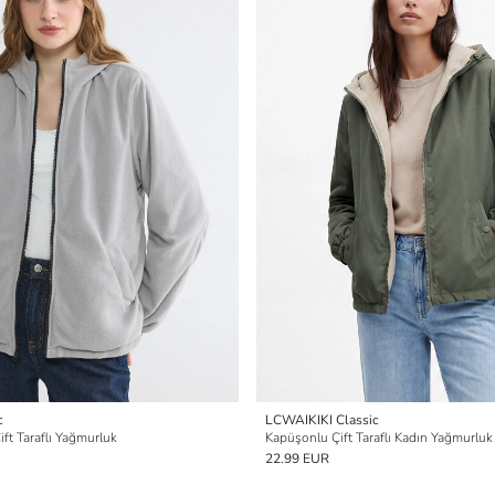
c
LCWAIKIKI Classic
ft Taraflı Yağmurluk
Kapüşonlu Çift Taraflı Kadın Yağmurluk
22.99 EUR