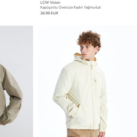
LCW Vision
Kapüşonlu Oversize Kadın Yağmurluk
26.99 EUR