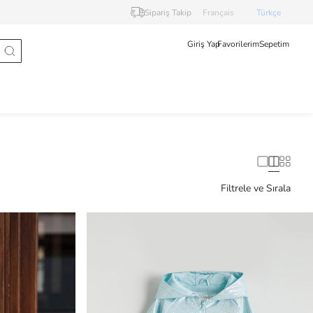
Sipariş Takip
Français
Türkçe
Giriş Yap
Favorilerim
Sepetim
Filtrele ve Sırala