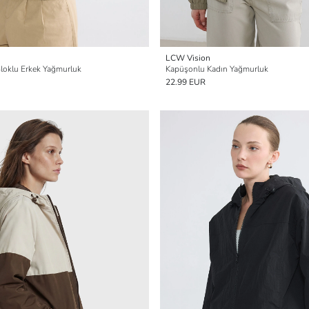
LCW Vision
Bloklu Erkek Yağmurluk
Kapüşonlu Kadın Yağmurluk
22.99 EUR