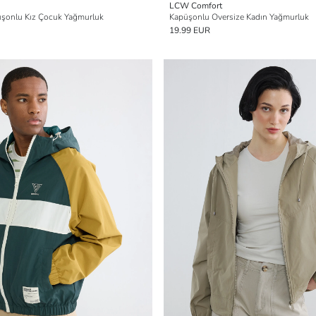
LCW Comfort
püşonlu Kız Çocuk Yağmurluk
Kapüşonlu Oversize Kadın Yağmurluk
19.99 EUR