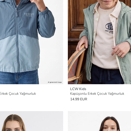
LCW Kids
 Erkek Çocuk Yağmurluk
Kapüşonlu Erkek Çocuk Yağmurluk
14.99 EUR