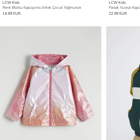
LCW Kids
LCW Kids
Renk Bloklu Kapüşonlu Erkek Çocuk Yağmurluk
Parlak Yüzeyli Ka
14.99 EUR
22.99 EUR