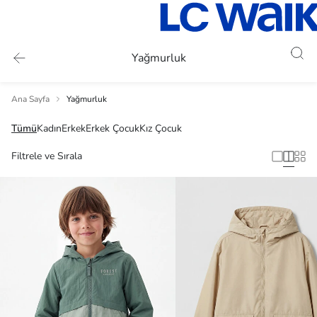
Yağmurluk
Ana Sayfa
Yağmurluk
Tümü
Kadın
Erkek
Erkek Çocuk
Kız Çocuk
Filtrele ve Sırala