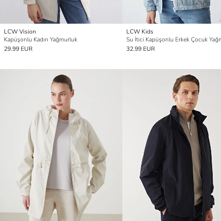
LCW Vision
LCW Kids
Kapüşonlu Kadın Yağmurluk
Su İtici Kapüşonlu Erkek Çocuk Yağ
29.99 EUR
32.99 EUR