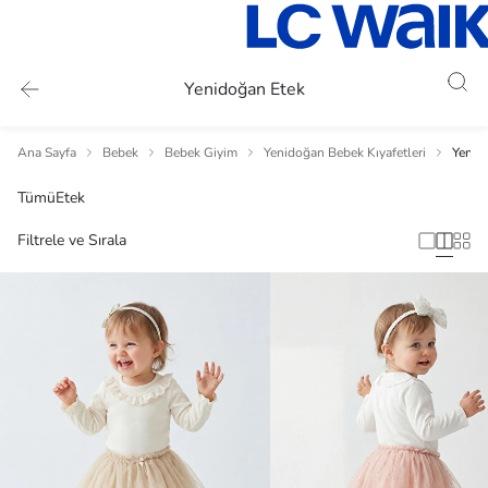
Yenidoğan Etek
Ana Sayfa
Bebek
Bebek Giyim
Yenidoğan Bebek Kıyafetleri
Yenid
Tümü
Etek
Filtrele ve Sırala