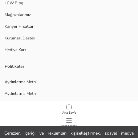
LCW Blog
Mağazalarımız
Kariyer Fırsatları
Kurumsal Destek
Hediye Kart
Politikalar
Aydınlatma Metni
Aydınlatma Metni
Veri Gizliliği ve Güvenliği Politikası
Ana Sayfa
Kullanım Koşulları
Kategoriler
Çerezler, içeriği ve reklamları kişiselleştirmek, sosyal medya