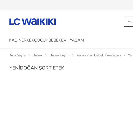
KADIN
ERKEK
ÇOCUK
BEBEK
EV | YAŞAM
Ana Sayfa
Bebek
Bebek Giyim
Yenidoğan Bebek Kıyafetleri
Ye
YENİDOĞAN ŞORT ETEK