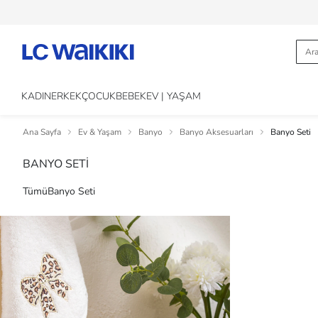
KADIN
ERKEK
ÇOCUK
BEBEK
EV | YAŞAM
Ana Sayfa
Ev & Yaşam
Banyo
Banyo Aksesuarları
Banyo Seti
BANYO SETİ
Tümü
Banyo Seti