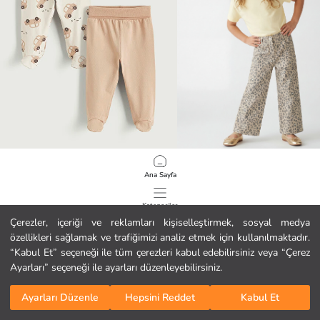
LCW baby
LCW Kids
Ana Sayfa
Beli Lastikli Erkek Bebek Pantolon 2'li
9.99 EUR
16.99 EUR
Kategoriler
Çerezler, içeriği ve reklamları kişiselleştirmek, sosyal medya
özellikleri sağlamak ve trafiğimizi analiz etmek için kullanılmaktadır.
Sepetim
1
/
176
“Kabul Et” seçeneği ile tüm çerezleri kabul edebilirsiniz veya “Çerez
Ayarları” seçeneği ile ayarları düzenleyebilirsiniz.
Ayarları Düzenle
Hepsini Reddet
Kabul Et