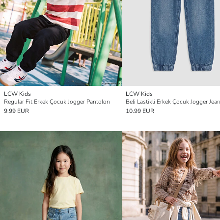
LCW Kids
LCW Kids
Regular Fit Erkek Çocuk Jogger Pantolon
9.99 EUR
10.99 EUR