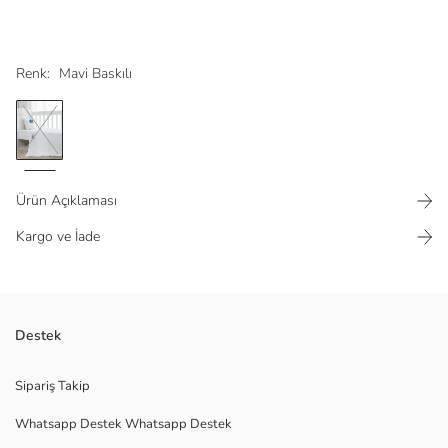
Renk:
Mavi Baskılı
Ürün Açıklaması
Kargo ve İade
Destek
Ana Kumaş Pike:
Ana Kumaş Yastık Kılıfı:
Ana Kumaş Çarşaf:
Sipariş Takip
Menşei:
Whatsapp Destek Whatsapp Destek
Satıcı:
Marka: