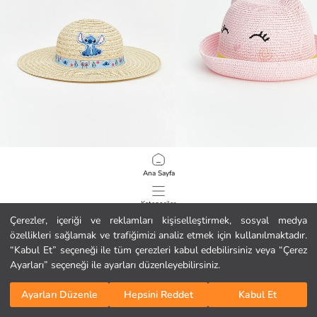
LCW ACCESSORIES
LCW ACCESSORIES
Ana Sayfa
Stitch Nakışlı Kız Bebek Hasır Şapka
Hayvan Figürlü Kız Bebek Bucket Ş
4.99 EUR
5.99 EUR
Kategoriler
Çerezler, içeriği ve reklamları kişiselleştirmek, sosyal medya
özellikleri sağlamak ve trafiğimizi analiz etmek için kullanılmaktadır.
Sepetim
1
/
70
“Kabul Et” seçeneği ile tüm çerezleri kabul edebilirsiniz veya “Çerez
Ayarları” seçeneği ile ayarları düzenleyebilirsiniz.
Ayarları Düzenle
Hepsini Reddet
Kabul Et