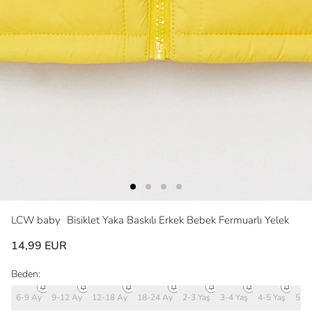
LCW baby
Bisiklet Yaka Baskılı Erkek Bebek Fermuarlı Yelek
14,99 EUR
Beden:
6-9 Ay
9-12 Ay
12-18 Ay
18-24 Ay
2-3 Yaş
3-4 Yaş
4-5 Yaş
5-6 