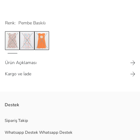
Renk:
Pembe Baskılı
Ürün Açıklaması
Kargo ve İade
%100 pamuklu kumaşın nefes alan ve terletmeyen yapısıyla
Destek
ebeveynlerden tam not alan kız çocuk elbise modeli, detaylarıyla kız
çocukların beğenisini kazanır. Belden pilili elbisenin kol kesimindeki
Sipariş Takip
fırfırlar tasarıma hareket katar.
Whatsapp Destek Whatsapp Destek
Ana Kumaş:
Menşei: