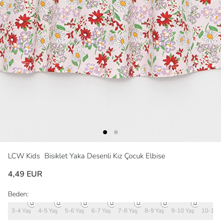
LCW Kids
Bisiklet Yaka Desenli Kız Çocuk Elbise
4,49 EUR
Beden:
3-4 Yaş
4-5 Yaş
5-6 Yaş
6-7 Yaş
7-8 Yaş
8-9 Yaş
9-10 Yaş
10-11 