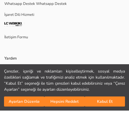
Whatsapp Destek Whatsapp Destek
Ana Kumaş:
Menşei:
İşaret Dili Hizmeti
Satıcı:
Marka:
Cinsiyet:
Kalıp:
İletişim Formu
Kumaş:
Yardım
Çerezler, içeriği ve reklamları kişiselleştirmek, sosyal medya
Sıkça Sorulan Sorular
özellikleri sağlamak ve trafiğimizi analiz etmek için kullanılmaktadır.
“Kabul Et” seçeneği ile tüm çerezleri kabul edebilirsiniz veya “Çerez
İade
Ayarları” seçeneği ile ayarları düzenleyebilirsiniz.
Bizi Takip Edin
Site Haritası
KURU TEMİZLEME YAPILAMAZ
Sepete Ekle
DÜŞÜK SICAKLIKTA ÜTÜLEYİNİZ
Ayarları Düzenle
Hepsini Reddet
Kabul Et
Hediye Kartı Satın Al
TAMBURLU KURUTMA YAPMAYINIZ
AĞARTICI KULLANMAYINIZ
MAKSİMUM 30 °C SICAKLIKTA YIKAYINIZ
Kurumsal