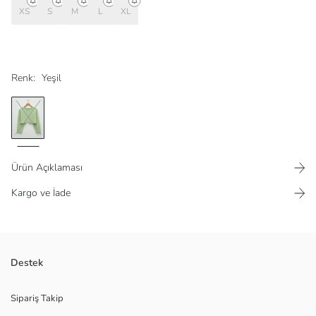
XS
S
M
L
XL
Renk:
Yeşil
Ürün Açıklaması
Kargo ve İade
Pamuklu sweatshirt kumaşından
Destek
Sipariş Takip