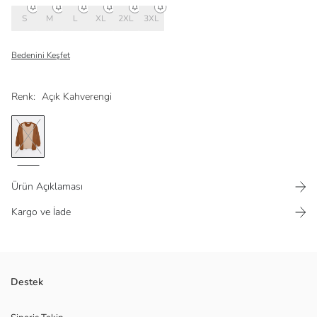
S
M
L
XL
2XL
3XL
Bedenini Keşfet
Renk:
Açık Kahverengi
Ürün Açıklaması
Kargo ve İade
Pamuk karışımlı sweatshirt kumaşından
Destek
Bilekleri ve alt kısmı ribanalı