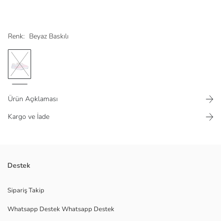
Renk:
Beyaz Baskılı
Ürün Açıklaması
Kargo ve İade
Kız çocuk sneaker, bağcıksız geçmeli tasarıma sahiptir. Dokulu ve çift
Destek
renkli üst yüzeyi, yuvarlak burun ve düz taban ile tamamlanır.
Menşei:
Sipariş Takip
Satıcı:
Whatsapp Destek Whatsapp Destek
Marka:
Cinsiyet: