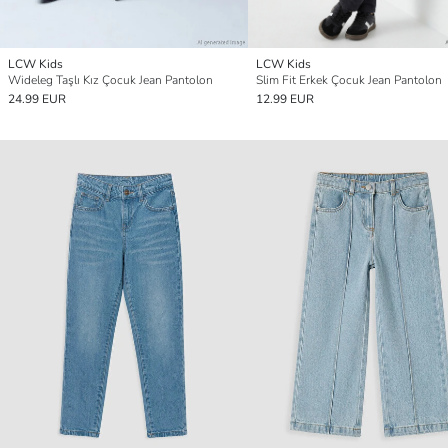
LCW Kids
LCW Kids
Wideleg Taşlı Kız Çocuk Jean Pantolon
Slim Fit Erkek Çocuk Jean Pantolon
24.99 EUR
12.99 EUR