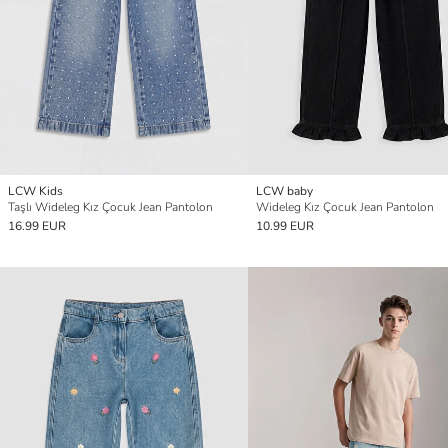
LCW Kids
LCW baby
Taşlı Wideleg Kız Çocuk Jean Pantolon
Wideleg Kız Çocuk Jean Pantolon
16.99 EUR
10.99 EUR