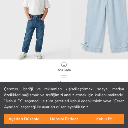
LCW Kids
LCW Kids
Ana Sayfa
Regular Fit Erkek Çocuk Jean Pantolon
Fiyonklu Kız Çocuk Jean Pantolon
14.99 EUR
8.99 EUR
Kategoriler
Çerezler, içeriği ve reklamları kişiselleştirmek, sosyal medya
özellikleri sağlamak ve trafiğimizi analiz etmek için kullanılmaktadır.
Sepetim
1
/
178
“Kabul Et” seçeneği ile tüm çerezleri kabul edebilirsiniz veya “Çerez
Ayarları” seçeneği ile ayarları düzenleyebilirsiniz.
Ayarları Düzenle
Hepsini Reddet
Kabul Et