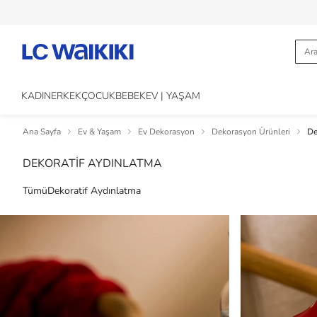
KADIN
ERKEK
ÇOCUK
BEBEK
EV | YAŞAM
Ana Sayfa
Ev & Yaşam
Ev Dekorasyon
Dekorasyon Ürünleri
De
DEKORATİF AYDINLATMA
Tümü
Dekoratif Aydınlatma