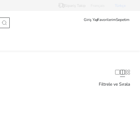
Sipariş Takip
Français
Türkçe
Giriş Yap
Favorilerim
Sepetim
Filtrele ve Sırala