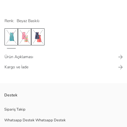
Renk:
Beyaz Baskılı
Ürün Açıklaması
Kargo ve İade
Destek
Ana Kumaş Beyaz Baskılı:
Ana Kumaş Floresan Pembe:
Menşei:
Sipariş Takip
Satıcı:
Whatsapp Destek Whatsapp Destek
Marka:
Cinsiyet: