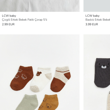
LCW baby
LCW baby
Çizgili Erkek Bebek Patik Çorap 5'li
Baskılı Erkek Bebek
2.99 EUR
3.99 EUR