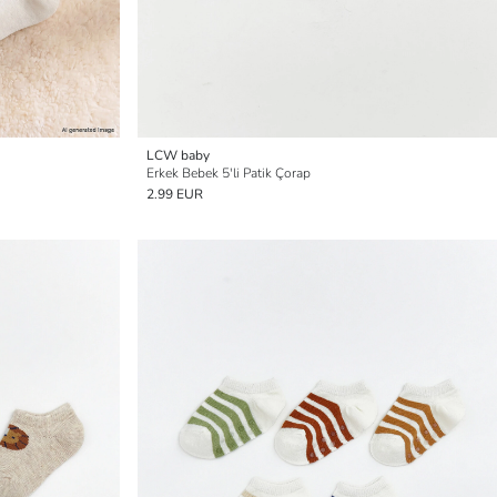
LCW baby
Erkek Bebek 5'li Patik Çorap
2.99 EUR