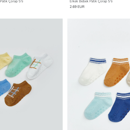
Patik Çorap 5'li
Erkek Bebek Patik Çorap 5'li
2.69 EUR