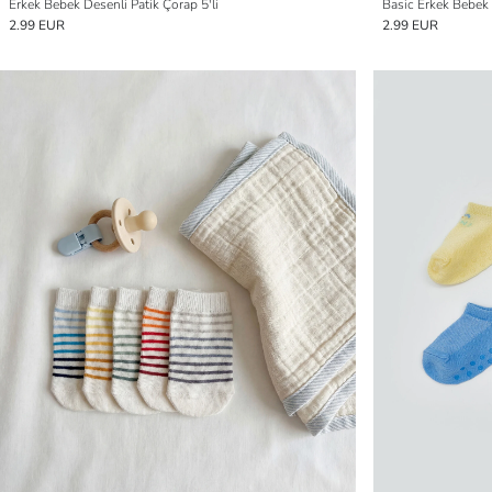
Erkek Bebek Desenli Patik Çorap 5'li
Basic Erkek Bebek 
2.99 EUR
2.99 EUR