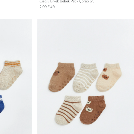
Çizgili Erkek Bebek Patik Çorap 5'li
2.99 EUR