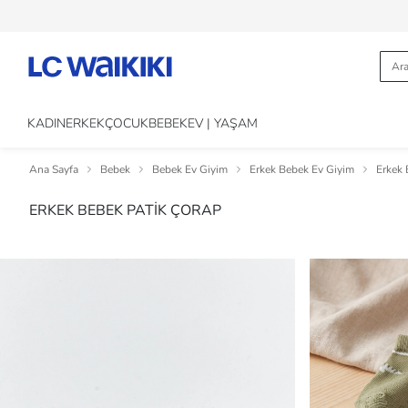
KADIN
ERKEK
ÇOCUK
BEBEK
EV | YAŞAM
Ana Sayfa
Bebek
Bebek Ev Giyim
Erkek Bebek Ev Giyim
Erkek
ERKEK BEBEK PATİK ÇORAP