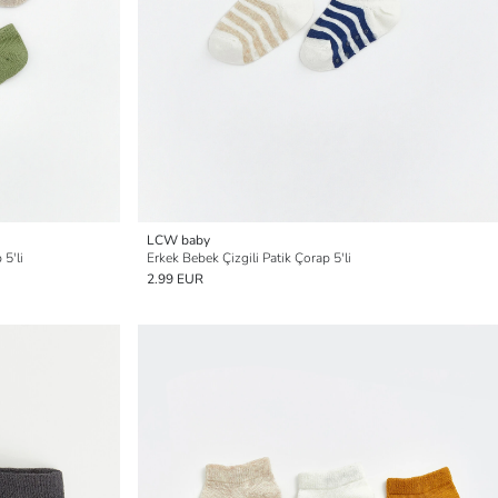
LCW baby
5'li
Erkek Bebek Çizgili Patik Çorap 5'li
2.99 EUR